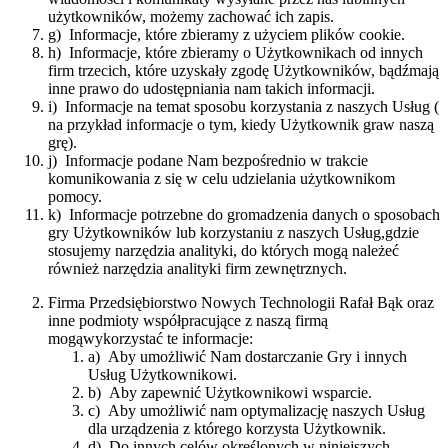
użytkowników, możemy zachować ich zapis.
g) Informacje, które zbieramy z użyciem plików ​cookie.​
h) Informacje, które zbieramy o Użytkownikach od innych
firm trzecich, które uzyskały zgodę Użytkowników, bądźmają
inne prawo do udostępniania nam takich informacji.
i) Informacje na temat sposobu korzystania z naszych Usług (​
na przykład informacje o tym, kiedy Użytkownik graw naszą
grę​).
j) Informacje podane Nam bezpośrednio w trakcie
komunikowania z się w celu udzielania użytkownikom
pomocy.
k) Informacje potrzebne do gromadzenia danych o sposobach
gry Użytkowników lub korzystaniu z naszych Usług,gdzie
stosujemy narzędzia analityki, do których mogą należeć
również narzędzia analityki firm zewnętrznych.
Firma ​Przedsiębiorstwo Nowych Technologii Rafał Bąk ​oraz
inne podmioty współpracujące z naszą firmą
mogąwykorzystać te informacje:
a) Aby umożliwić Nam dostarczanie Gry i innych
Usług Użytkownikowi.
b) Aby zapewnić Użytkownikowi wsparcie.
c) Aby umożliwić nam optymalizację naszych Usług
dla urządzenia z którego korzysta Użytkownik.
d) Do innych celów określonych w niniejszych