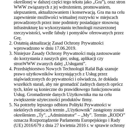
określonej w dalszej części tego tekstu jako „Gra”), oraz stron
WWW związanych z jej wdrożeniem, promowaniem,
ulepszaniem, aktualizowaniem i konserwacją. Gra ma na celu
zapewnienie możliwości wirtualnej rozrywki w miejscach
prowadzonych przez inne podmioty posiadające stosowną
infrastrukturę ku wykorzystaniu technologii rozszerzonej
rzeczywistości, wedle fabuły i pomysłów oferowanych przez
Grę.
Ostatnią aktualizację Zasad Ochrony Prywatności
wprowadzono w dniu ​17.06.2019.
Niniejsze Zasady Ochrony Prywatności mają zastosowanie
do korzystania z naszych gier, usług, aplikacji czy
stronWWW zwanych dalej „Usługami”.
Przedsiębiorstwo Nowych Technologii Rafał Bąk szanuje
prawo użytkowników korzystających z Usług przez
niąświadczonych do prywatności i oświadcza, że dokłada
wszelkich starań, aby nie gromadzić żadnych danych oprócz
tych, które są konieczne do prawidłowego funkcjonowania
Usług. Gromadzenie danych Użytkownika ma na celu
zwiększenie użyteczności produktów firmy.
Na potrzeby lepszego odbioru Polityki Prywatności w
niektórych miejscach termin „Użytkownik” zastąpiony został
określeniem „Ty”, „Administrator” – „My”. Termin „RODO”
oznacza Rozporządzenie Parlamentu Europejskiego i Rady
(UE) 2016/679 z dnia 27 kwietnia 2016 r. w sprawie ochrony