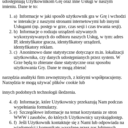
udostępniają Użytkownikom Grę oraz inne Usługi w naszym
imieniu. Dane te to:
a) Informacje w jaki sposób użytkownik gra w Grę i wchodzi
w interakcje z naszymi stronami internetowymi lub innymi
Usługami (​np. postęp w grze, czas sesji i czas trwania sesji).
b) Informacje o rodzaju urządzeń używanych
wykorzystywanych do odbioru naszych Usług, w tym: adres
IP, identyfikator gracza, identyfikatory urządzeń,
identyfikatory reklam.
c) Anonimowo dane statystyczne dotyczące m.in. lokalizacji
użytkownika, czy danych udostępnianych przez system. W
Grze będą to zbierane dane statystyczne oraz sposobu
użytkowania Gry. Dane te mogą zbierać
narzędzia analityki firm zewnętrznych, z którymi współpracujemy.
Narzędzia te mogą używać plików ​cookie lub
innych podobnych technologii śledzenia.
d) Informacje, które Użytkownicy przekazują Nam podczas
wypełniania formularzy.
e) Szczegółowe informacje na temat korzystania ze stron
WWW i zasobów, do których Użytkownicy uzyskujądostęp.
f) Jeśli Użytkownik kontaktuje się z Nami lub odpowiada na
wiadomości i komunikaty wysyłane przez nas lubinnych