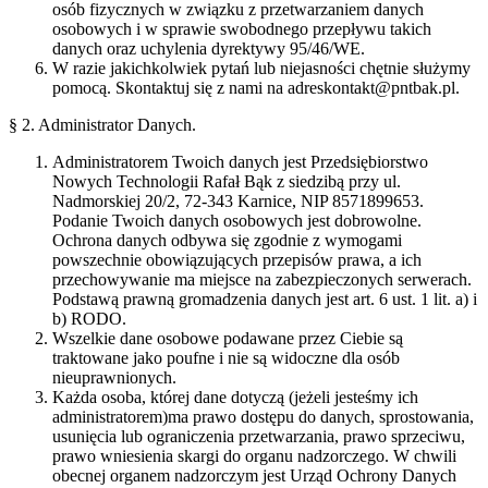
osób fizycznych w związku z przetwarzaniem danych
osobowych i w sprawie swobodnego przepływu takich
danych oraz uchylenia dyrektywy 95/46/WE.
W razie jakichkolwiek pytań lub niejasności chętnie służymy
pomocą. Skontaktuj się z nami na adreskontakt@pntbak.pl.
§ 2. Administrator Danych.
Administratorem Twoich danych jest Przedsiębiorstwo
Nowych Technologii Rafał Bąk z siedzibą przy ul.
Nadmorskiej 20/2, 72-343 Karnice, NIP 8571899653.
Podanie Twoich danych osobowych jest dobrowolne.
Ochrona danych odbywa się zgodnie z wymogami
powszechnie obowiązujących przepisów prawa, a ich
przechowywanie ma miejsce na zabezpieczonych serwerach.
Podstawą prawną gromadzenia danych jest art. 6 ust. 1 lit. a) i
b) RODO.
Wszelkie dane osobowe podawane przez Ciebie są
traktowane jako poufne i nie są widoczne dla osób
nieuprawnionych.
Każda osoba, której dane dotyczą (j​eżeli jesteśmy ich
administratorem)​ma prawo dostępu do danych, sprostowania,
usunięcia lub ograniczenia przetwarzania, prawo sprzeciwu,
prawo wniesienia skargi do organu nadzorczego. W chwili
obecnej organem nadzorczym jest Urząd Ochrony Danych