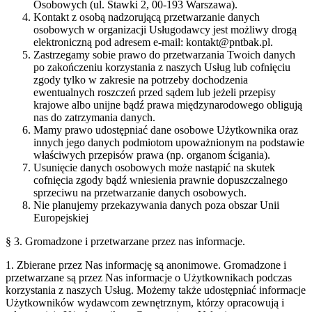
Osobowych (​ul. Stawki 2, 00-193 Warszawa)​.
Kontakt z osobą nadzorującą przetwarzanie danych
osobowych w organizacji Usługodawcy jest możliwy drogą
elektroniczną pod adresem e-mail: kontakt@pntbak.pl.​
Zastrzegamy sobie prawo do przetwarzania Twoich danych
po zakończeniu korzystania z naszych Usług lub cofnięciu
zgody tylko w zakresie na potrzeby dochodzenia
ewentualnych roszczeń przed sądem lub jeżeli przepisy
krajowe albo unijne bądź prawa międzynarodowego obligują
nas do zatrzymania danych.
Mamy prawo udostępniać dane osobowe Użytkownika oraz
innych jego danych podmiotom upoważnionym na podstawie
właściwych przepisów prawa (​np. organom ścigania​).
Usunięcie danych osobowych może nastąpić na skutek
cofnięcia zgody bądź wniesienia prawnie dopuszczalnego
sprzeciwu na przetwarzanie danych osobowych.
Nie planujemy przekazywania danych poza obszar Unii
Europejskiej
§ 3. Gromadzone i przetwarzane przez nas informacje.
1. Zbierane przez Nas informację są anonimowe. Gromadzone i
przetwarzane są przez Nas informacje o Użytkownikach podczas
korzystania z naszych Usług. Możemy także udostępniać informacje
Użytkowników wydawcom zewnętrznym, którzy opracowują i