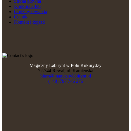
Strona główna
Konkurs 2026
Godziny otwarcia
Cennik
Kontakt i dojazd
Magiczny Labirynt w Polu Kukurydzy
72-344 Rewal, ul. Kamieńska
biuro@magicznylabirynt.pl
(+48) 797 746 276