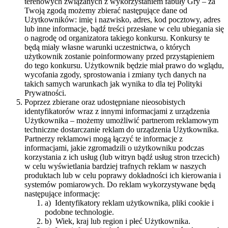
terenowych związanych z wykorzystaniem fabuły Gry – za
Twoją zgodą możemy zbierać następujące dane od
Użytkowników: imię i nazwisko, adres, kod pocztowy, adres
lub inne informacje, bądź treści przesłane w celu ubiegania się
o nagrodę od organizatora takiego konkursu. Konkursy te
będą miały własne warunki uczestnictwa, o których
użytkownik zostanie poinformowany przed przystąpieniem
do tego konkursu. Użytkownik będzie miał prawo do wglądu,
wycofania zgody, sprostowania i zmiany tych danych na
takich samych warunkach jak wynika to dla tej Polityki
Prywatności.
Poprzez zbierane oraz udostępniane nieosobistych
identyfikatorów wraz z innymi informacjami z urządzenia
Użytkownika – możemy umożliwić partnerom reklamowym
techniczne dostarczanie reklam do urządzenia Użytkownika.
Partnerzy reklamowi mogą łączyć te informacje z
informacjami, jakie zgromadzili o użytkowniku podczas
korzystania z ich usług (lub witryn bądź usług stron trzecich)
w celu wyświetlania bardziej trafnych reklam w naszych
produktach lub w celu poprawy dokładności ich kierowania i
systemów pomiarowych. Do reklam wykorzystywane będą
następujące informację:
a) Identyfikatory reklam użytkownika, pliki cookie i
podobne technologie.
b) Wiek, kraj lub region i płeć Użytkownika.