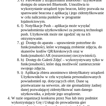
e) Parowanie z urządzeniami Bluetooth / uzyskiwanie
dostępu do ustawień Bluetooth. Umożliwia to
wykorzystanie urządzeń typu ​beacon,​ który pozwala na
sparowanie ​beacona z aplikacją i jego zidentyfikowanie
w celu naliczenia punktów w programie
lojalnościowym.
f) Notyfikacje Push – aplikacja może wysyłać
powiadomienia użytkownikowi za pomocą technologii
push. Użytkownik może nie zgodzić się na ich
otrzymywanie.
g) Dostęp do aparatu – uprawnienie potrzebne do
funkcjonalności, które wymagają zrobienie zdjęcia, do
skanerów kodów QR/kreskowych oraz w
funkcjonalności AR (r​ozszerzonej rzeczywistości​).
h) Dostęp do Galerii Zdjęć – wykorzystywany tylko w
funkcjonalności, które dają możliwość zamieszczenie
swojego zdjęcia.
i) Aplikacja zbiera anonimowo identyfikatory urządzeń
Użytkowników w celu wysyłania personalizowanych
powiadomień np. dotyczących ofert. Dane są
przetwarzane na serwerze, ale nie gromadzimy żadnej
danej pozwalającej zidentyfikować nam danego
użytkownika, a jedynie jego urządzenie.​
W razie organizacji konkursu przez Nas lub inny podmiot
wykorzystujący Grę i Usługi do prowadzenia gier