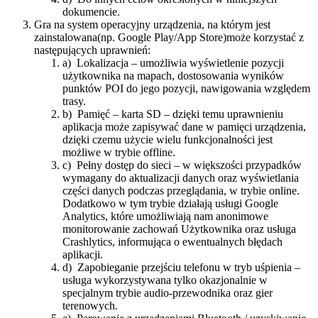
dokumencie.
Gra na system operacyjny urządzenia, na którym jest
zainstalowana​(​​np. Google Play/App Store)​może korzystać z
następujących uprawnień:
a) Lokalizacja – umożliwia wyświetlenie pozycji
użytkownika na mapach, dostosowania wyników
punktów POI do jego pozycji, nawigowania względem
trasy.
b) Pamięć – karta SD – dzięki temu uprawnieniu
aplikacja może zapisywać dane w pamięci urządzenia,
dzięki czemu użycie wielu funkcjonalności jest
możliwe w trybie offline.
c) Pełny dostęp do sieci – w większości przypadków
wymagany do aktualizacji danych oraz wyświetlania
części danych podczas przeglądania, w trybie online.
Dodatkowo w tym trybie działają usługi Google
Analytics, które umożliwiają nam anonimowe
monitorowanie zachowań Użytkownika oraz usługa
Crashlytics, informująca o ewentualnych błędach
aplikacji.
d) Zapobieganie przejściu telefonu w tryb uśpienia –
usługa wykorzystywana tylko okazjonalnie w
specjalnym trybie audio-przewodnika oraz gier
terenowych.