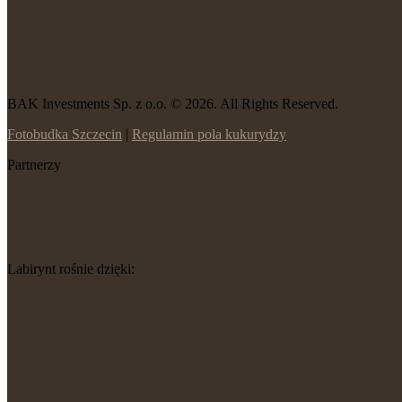
BAK Investments Sp. z o.o. © 2026. All Rights Reserved.
Fotobudka Szczecin
|
Regulamin pola kukurydzy
Partnerzy
Labirynt rośnie dzięki: