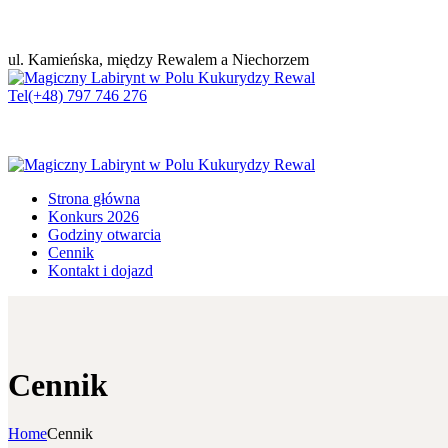
ul. Kamieńska, między Rewalem a Niechorzem
Tel
(+48) 797 746 276
Strona główna
Konkurs 2026
Godziny otwarcia
Cennik
Kontakt i dojazd
Cennik
Home
Cennik