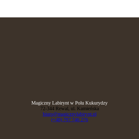
Magiczny Labirynt w Polu Kukurydzy
72-344 Rewal, ul. Kamieńska
biuro@magicznylabirynt.pl
(+48) 797 746 276