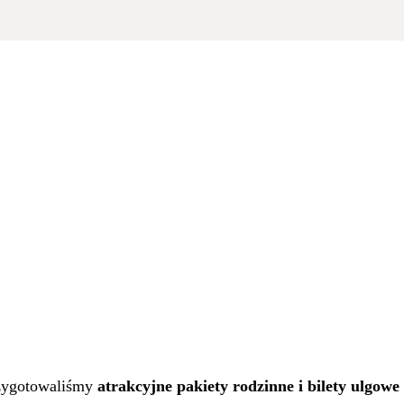
rzygotowaliśmy
atrakcyjne pakiety rodzinne i bilety ulgow